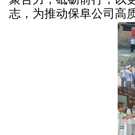
志，为推动保阜公司高