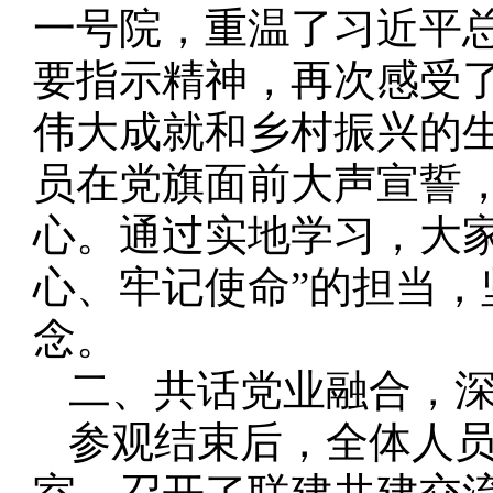
一号院，重温了习近平总
要指示精神，再次感受
伟大成就和乡村振兴的
员在党旗面前大声宣誓
心。通过实地学习，大
心、牢记使命”的担当
念。
二、共话党业融合，
参观结束后，全体人