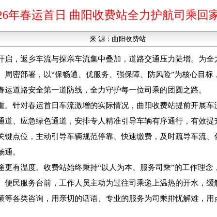
026年春运首日 曲阳收费站全力护航司乘回
来 源：
曲阳收费站
正式开启，返乡车流与探亲车流集中叠加，道路交通压力陡增。为
、周密部署，以“保畅通、优服务、强保障、防风险”为核心目标
春运道路安全第一道防线，全力守护每一位司乘的团圆之路。
重。针对春运首日车流激增的实际情况，曲阳收费站提前开展车
通道、应急绿色通道，安排专人精准引导车辆有序通行，有效提
关键点位，主动引导车辆规范停靠、快速缴费，及时疏导车流、
畅通。
途更有温度。收费站始终秉持“以人为本、服务司乘”的工作理念
。便民服务台前，工作人员主动为过往司乘递上温热的开水，缓
策等各类咨询，用亲切的话语、专业的服务为司乘排忧解难，用